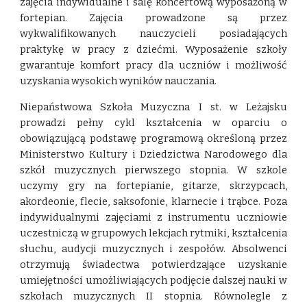
zajęcia indywidualne i salę koncertową wyposażoną w
fortepian. Zajęcia prowadzone są przez
wykwalifikowanych nauczycieli posiadających
praktykę w pracy z dziećmi. Wyposażenie szkoły
gwarantuje komfort pracy dla uczniów i możliwość
uzyskania wysokich wyników nauczania.
Niepaństwowa Szkoła Muzyczna I st. w Leżajsku
prowadzi pełny cykl kształcenia w oparciu o
obowiązującą podstawę programową określoną przez
Ministerstwo Kultury i Dziedzictwa Narodowego dla
szkół muzycznych pierwszego stopnia. W szkole
uczymy gry na fortepianie, gitarze, skrzypcach,
akordeonie, flecie, saksofonie, klarnecie i trąbce. Poza
indywidualnymi zajęciami z instrumentu uczniowie
uczestniczą w grupowych lekcjach rytmiki, kształcenia
słuchu, audycji muzycznych i zespołów. Absolwenci
otrzymują świadectwa potwierdzające uzyskanie
umiejętności umożliwiających podjęcie dalszej nauki w
szkołach muzycznych II stopnia. Równolegle z